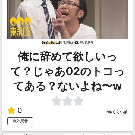
爆吐髑触葬
爆吐髑触葬
俺に辞めて欲しいっ
て？じゃあ02のトコっ
てある？ないよね〜w
0
3年くらい前
市外局番