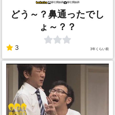
爆吐髑触葬
爆吐髑触葬
どう～？鼻通ったでし
ょ～？？
3
3年くらい前