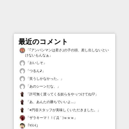
最近のコメント
「
｢アンパンマンは君さ｣の子の頭、差し出しないとい
けないもんなぁ
」
「
おいしそ
」
「
つるん♪
」
「
笑うしかなかった。
」
「
あのシーンだな、
」
「
許可無く渡ってくる奴らをやっつけてね♡
」
「
あ、あんたの勝ちでいいよ…
」
「
※円谷スタッフが美味しくいただきました。
」
「
ザラキーマ！！(´Д｀)ｗｗｗ
」
「
ﾔﾗｼｲ
」