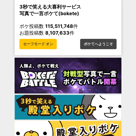
3秒で笑える大喜利サービス
写真で一言ボケて(bokete)
ボケ投稿数
115,511,748
件
お題投稿数
8,107,633
件
セーフモード オン
ボケてへようこそ