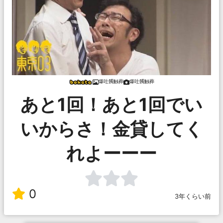
爆吐髑触葬
爆吐髑触葬
あと1回！あと1回でい
いからさ！金貸してく
れよーーー
0
3年くらい前