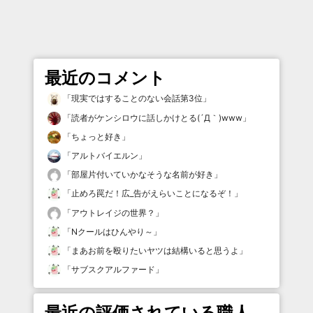
最近のコメント
「
現実ではすることのない会話第3位
」
「
読者がケンシロウに話しかけとる(´Д｀)www
」
「
ちょっと好き
」
「
アルトバイエルン
」
「
部屋片付いていかなそうな名前が好き
」
「
止めろ罠だ！広_告がえらいことになるぞ！
」
「
アウトレイジの世界？
」
「
Nクールはひんやり～
」
「
まあお前を殴りたいヤツは結構いると思うよ
」
「
サブスクアルファード
」
最近の評価されている職人