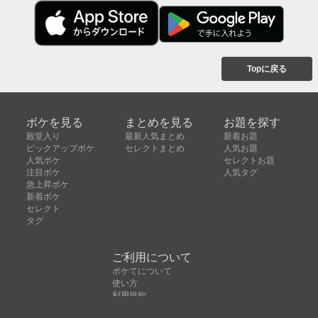
Topに戻る
ボケを見る
まとめを見る
お題を探す
殿堂入り
最新人気まとめ
新着お題
ピックアップボケ
セレクトまとめ
人気お題
人気ボケ
セレクトお題
注目ボケ
人気タグ
急上昇ボケ
新着ボケ
セレクト
タグ
ご利用について
ボケてについて
使い方
利用規約
よくある質問