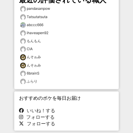
pandasanpow
Tatsutatsuta
abccc666
ihaveapen92
もんもん
CIA
んそゎみ
んそゎみ
6brainS
ふらり
おすすめのボケを毎日お届け
いいね！する
フォローする
フォローする