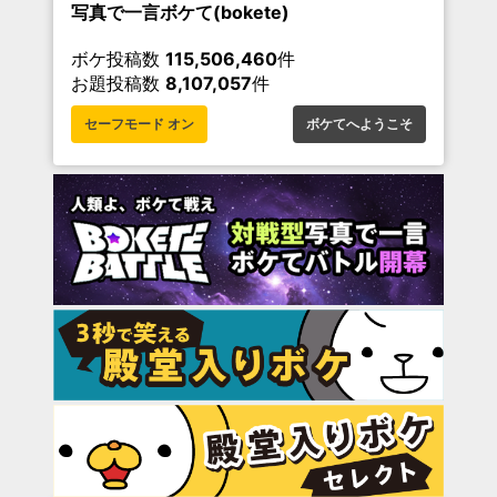
写真で一言ボケて(bokete)
ボケ投稿数
115,506,460
件
お題投稿数
8,107,057
件
セーフモード オン
ボケてへようこそ