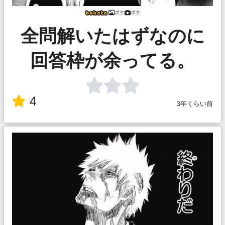
ボケ
ボケ
全問解いたはずなのに
回答枠が余ってる。
4
3年くらい前