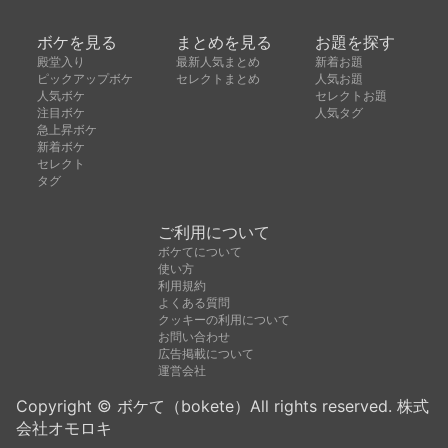
ボケを見る
まとめを見る
お題を探す
殿堂入り
最新人気まとめ
新着お題
ピックアップボケ
セレクトまとめ
人気お題
人気ボケ
セレクトお題
注目ボケ
人気タグ
急上昇ボケ
新着ボケ
セレクト
タグ
ご利用について
ボケてについて
使い方
利用規約
よくある質問
クッキーの利用について
お問い合わせ
広告掲載について
運営会社
Copyright © ボケて（bokete）All rights reserved. 株式
会社オモロキ