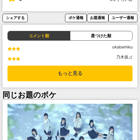
シェアする
ボケ通報
お題通報
ユーザー通報
コメント順
星つけた順
okabemiku
乃木坂⊿
もっと見る
同じお題のボケ