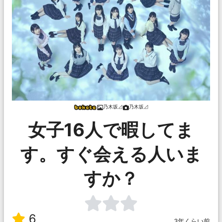
乃木坂⊿
乃木坂⊿
女子16人で暇してま
す。すぐ会える人いま
すか？
6
3年くらい前