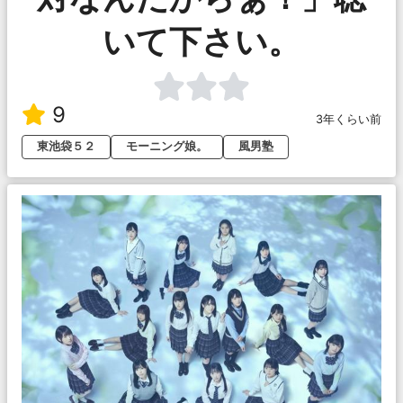
いて下さい。
9
3年くらい前
東池袋５２
モーニング娘。
風男塾