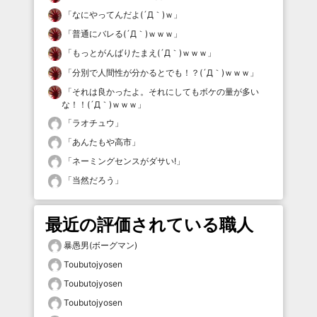
「
なにやってんだよ(´Д｀)ｗ
」
「
普通にバレる(´Д｀)ｗｗｗ
」
「
もっとがんばりたまえ(´Д｀)ｗｗｗ
」
「
分別で人間性が分かるとでも！？(´Д｀)ｗｗｗ
」
「
それは良かったよ。それにしてもボケの量が多い
な！！(´Д｀)ｗｗｗ
」
「
ラオチュウ
」
「
あんたもや高市
」
「
ネーミングセンスがダサい!
」
「
当然だろう
」
最近の評価されている職人
暴愚男(ボーグマン)
Toubutojyosen
Toubutojyosen
Toubutojyosen