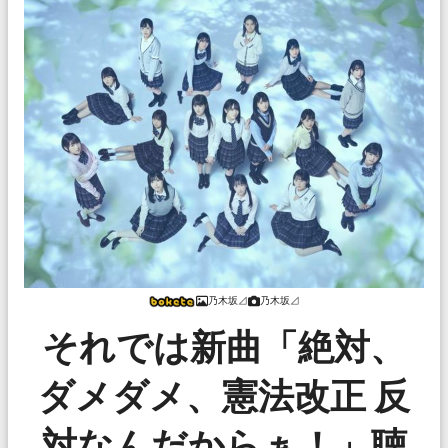
乃木坂⊿
乃木坂⊿
それでは新曲「絶対、
ダメダメ、憲法改正 反
対なんだからぁ！」聴