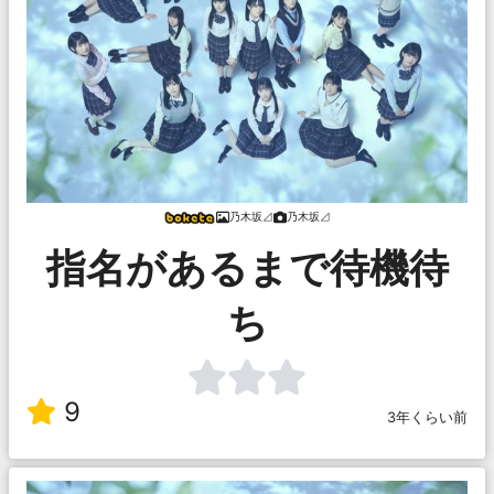
乃木坂⊿
乃木坂⊿
指名があるまで待機待
ち
9
3年くらい前